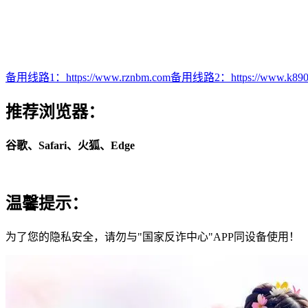
备用线路
1
：
https://www.rznbm.com
备用线路
2
：
https://www.k89
推荐浏览器：
谷歌、Safari、火狐、Edge
温馨提示：
为了您的隐私安全，请勿与"国家反诈中心"APP同设备使用！