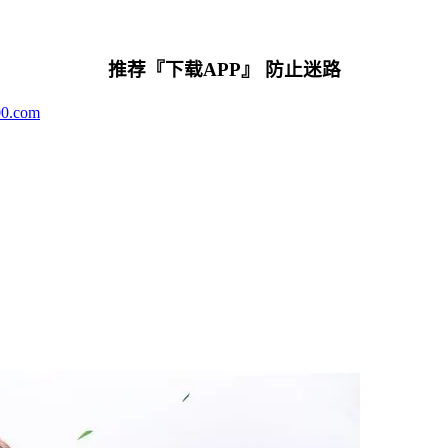
推荐『下载APP』 防止迷路
00.com