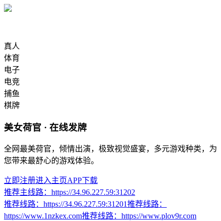
真人
体育
电子
电竞
捕鱼
棋牌
美女荷官 · 在线发牌
全网最美荷官，倾情出演，极致视觉盛宴，多元游戏种类，为
您带来最舒心的游戏体验。
立即注册
进入主页
APP下载
推荐主线路：
https://34.96.227.59:31202
推荐线路：
https://34.96.227.59:31201
推荐线路：
https://www.1nzkex.com
推荐线路：
https://www.plov9r.com